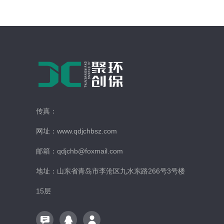
传真：
网址：www.qdjchbsz.com
邮箱：qdjchb@foxmail.com
地址：山东省青岛市李沧区九水东路266号3号楼
15层