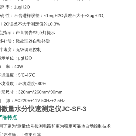
辨 率：1μgH2O
 确 性：不含进样误差：≤1mgH2O误差不大于±3µgH2O,
gH2O误差不大于测定值的±0.3%
点指示：声音警告/终点灯提示
漂移补偿：微处理器自动补偿
搅拌速度：无级调速控制
显示单位：μgH2O
功 率：40W
环境温度：5℃-45℃
环境湿度：环境湿度≤80%
外形尺寸：320mm*260mm*90mm
 源：AC220V±11V 50Hz±2.5Hz
微量水分快速测定仪JC-SF-3
产品特点
采用了更为*测量信号检测电路和更为稳定可靠地自动控制技术
测定更准确，工作更可靠