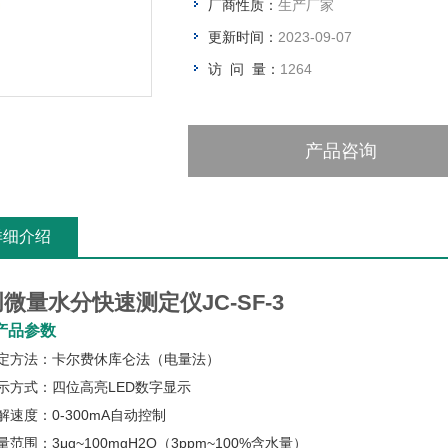
厂商性质：
生产厂家
更新时间：
2023-09-07
访 问 量：
1264
产品咨询
详细介绍
微量水分快速测定仪JC-SF-3
产品参数
测定方法：卡尔费休库仑法（电量法）
示方式：四位高亮LED数字显示
解速度：0-300mA自动控制
量范围：3μg~100mgH2O（3ppm~100%含水量）