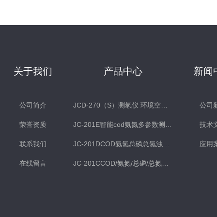
关于我们
产品中心
新闻
公司简介
JCD-270（S）测氡仪 环境空气氡测量仪 土壤测氡仪
公司
荣誉资质
JC-201E智能cod氨氮多参数测定仪
技术
联系我们
JC-201DCOD氨氮总磷总氮浊度多参数水质检测仪
应用
在线留言
JC-201CCOD/氨氮/总磷/总氮水质分析仪