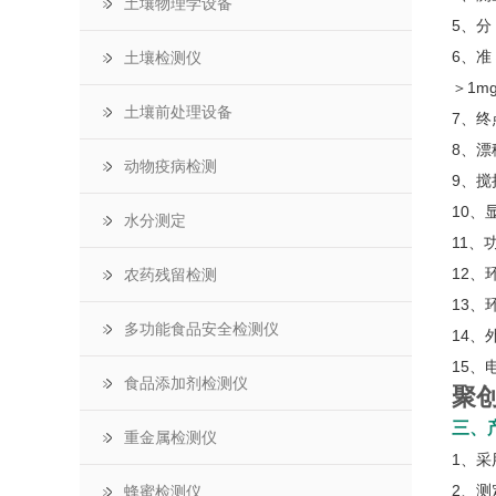
土壤物理学设备
5、分 
6、准
土壤检测仪
＞1m
土壤前处理设备
7、终
8、
动物疫病检测
9、
10、
水分测定
11、
12、
农药残留检测
13、
多功能食品安全检测仪
14、
15、电
食品添加剂检测仪
聚创
三、
重金属检测仪
1、
2、
蜂蜜检测仪