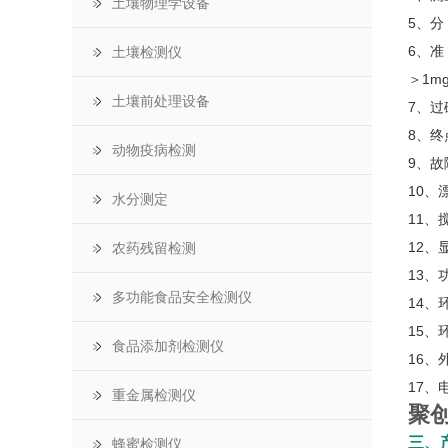
土壤物理学设备
5、分 
6、准
土壤检测仪
＞1m
土壤前处理设备
7、
8、终
动物疫病检测
9、
10、
水分测定
11、
12、
农药残留检测
13、
多功能食品安全检测仪
14、
15、
食品添加剂检测仪
16、
17、电
重金属检测仪
聚创
三、
蜂蜜检测仪