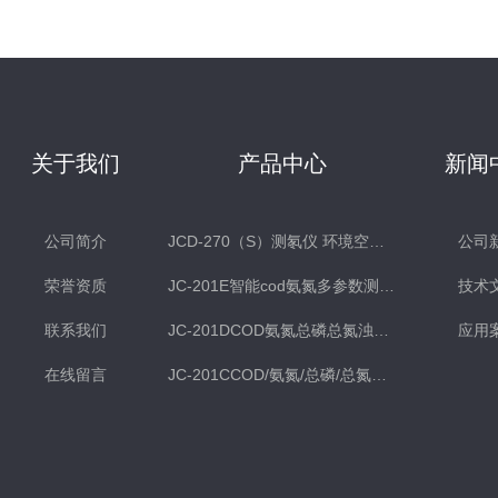
关于我们
产品中心
新闻
公司简介
JCD-270（S）测氡仪 环境空气氡测量仪 土壤测氡仪
公司
荣誉资质
JC-201E智能cod氨氮多参数测定仪
技术
联系我们
JC-201DCOD氨氮总磷总氮浊度多参数水质检测仪
应用
在线留言
JC-201CCOD/氨氮/总磷/总氮水质分析仪