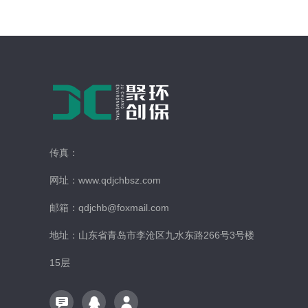
传真：
网址：www.qdjchbsz.com
邮箱：qdjchb@foxmail.com
地址：山东省青岛市李沧区九水东路266号3号楼
15层