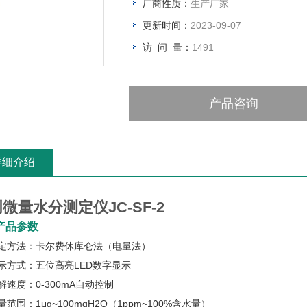
厂商性质：
生产厂家
更新时间：
2023-09-07
访 问 量：
1491
产品咨询
详细介绍
微量水分测定仪JC-SF-2
产品参数
测定方法：卡尔费休库仑法（电量法）
示方式：五位高亮LED数字显示
解速度：0-300mA自动控制
量范围：1μg~100mgH2O（1ppm~100%含水量）