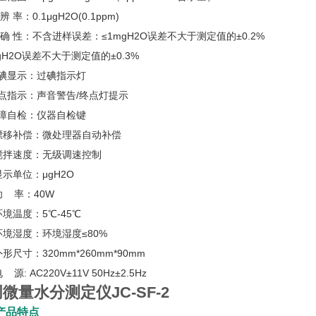
辨 率：0.1μgH2O(0.1ppm)
 确 性：不含进样误差：≤1mgH2O误差不大于测定值的±0.2%
gH2O误差不大于测定值的±0.3%
过碘显示：过碘指示灯
点指示：声音警告/终点灯提示
故障自检：仪器自检键
漂移补偿：微处理器自动补偿
搅拌速度：无级调速控制
显示单位：μgH2O
功 率：40W
环境温度：5℃-45℃
环境湿度：环境湿度≤80%
外形尺寸：320mm*260mm*90mm
 源: AC220V±11V 50Hz±2.5Hz
微量水分测定仪JC-SF-2
产品特点