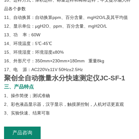
10、进样方式：体积进样、称重进样和稀释进样，中文提示输入样
品各个参数
11、自动换算：自动换算ppm、百分含量、mgH2O/L及其平均值
12、显示单位：μgH2O、ppm、百分含量、mgH2O/L
13、功 率：60W
14、环境温度：5℃-45℃
15、环境湿度：环境湿度≤80%
16、外形尺寸：350mm×230mm×180mm 重量8kg
17、电 源：AC220V±11V 50Hz±2.5Hz
聚创全自动微量水分快速测定仪JC-SF-1
三、产品特点
1、操作简便；测试准确
2、彩色液晶显示器，汉字显示，触摸屏控制，人机对话更直观
3、实验快速、结果可靠
产品咨询