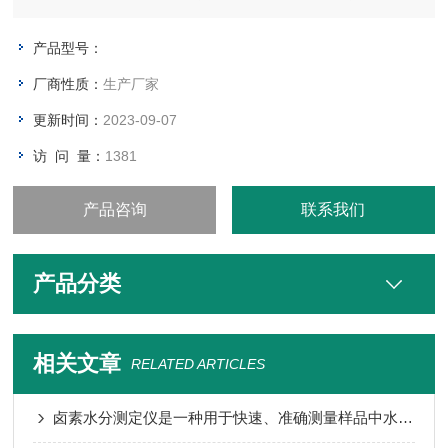
提供更多便利。该仪器技术创新、操作简便、实验快速、结果可
靠、性能稳定，广泛应用于石油、化工、电力、医药、农药、矿
产品型号：
物、电池、塑胶、制冷、机械、电子等行业及科研院所。
厂商性质：
生产厂家
更新时间：
2023-09-07
访 问 量：
1381
产品咨询
联系我们
产品分类
相关文章
RELATED ARTICLES
卤素水分测定仪是一种用于快速、准确测量样品中水分含量的仪器