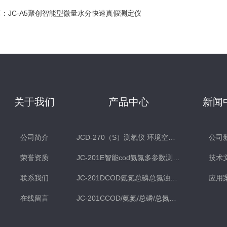
篇：
JC-A5聚创智能型微量水分快速真假测定仪
关于我们
产品中心
新闻
公司简介
JCD-270（S）测氡仪 环境空气氡测量仪 土壤测氡仪
公司
荣誉资质
JC-201E智能cod氨氮多参数测定仪
技术
联系我们
JC-201DCOD氨氮总磷总氮浊度多参数水质检测仪
应用
在线留言
JC-201CCOD/氨氮/总磷/总氮水质分析仪