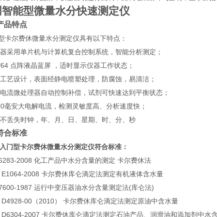
创智能型微量水分快速测定仪
产品特点
门型卡尔费休微量水分测定仪具有以下特点：
本仪器采用单片机与计算机复合控制系统，智能分析测定；
28*64 点阵液晶蓝屏 ，适时显示仪器工作状态；
特殊工艺设计，表面经静电喷塑处理，防腐蚀，易清洁；
空白电流微处理器自动控制补偿，试剂可快速达到平衡状态；
-430毫安大电解电流，检测灵敏度高、分析速度快；
电不丢失时钟，年、月、日、星期、时、分、秒
符合标准
入门型卡尔费休微量水分测定仪符合标准：
T 6283-2008 化工产品中水分含量的测定 卡尔费休法
M E1064-2008 卡尔费休库仑滴定法测定有机液体含水量
T 7600-1987 运行中变压器油水分含量测定法(库仑法)
M D4928-00（2010） 卡尔费休库仑滴定法测定原油中含水量
M D6304-2007 卡尔费休库仑滴定法测定石油产品、润滑油和添加剂中水