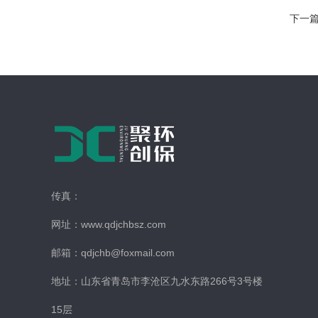
下一
传真：
网址：www.qdjchbsz.com
邮箱：qdjchb@foxmail.com
地址：山东省青岛市李沧区九水东路266号3号楼
15层