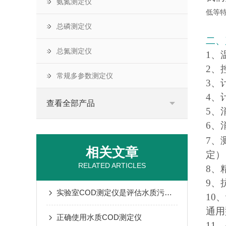
氨氮测定仪
低等
总磷测定仪
二、
总氮测定仪
1、
2、
常规多参数测定仪
3、计
4、计
查看全部产品
5、
6、
7、
相关文章
定）
RELATED ARTICLES
8、
9、
实验室COD测定仪是评估水质污染程度的重要工具
10
通用
正确使用水质COD测定仪
11