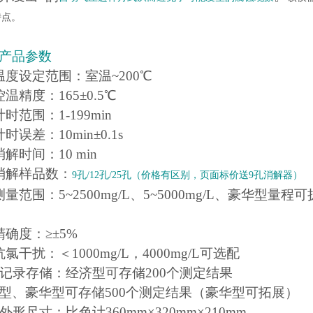
特点。
产品参数
温度设定范围：室温~200℃
控温精度：165±0.5℃
时范围：1-199min
时误差：10min±0.1s
消解时间：10 min
消解样品数：
9孔/12孔/25孔（价格有区别，页面标价送9孔消解器）
测量范围：5~2500mg/L、5~5000mg/L、豪华型量程
精确度：≥±5%
抗氯干扰：＜1000mg/L，4000mg/L可选配
、记录存储：经济型可存储200个测定结果
型、豪华型可存储500个测定结果（豪华型可拓展）
、外形尺寸：比色计360mm×320mm×210mm