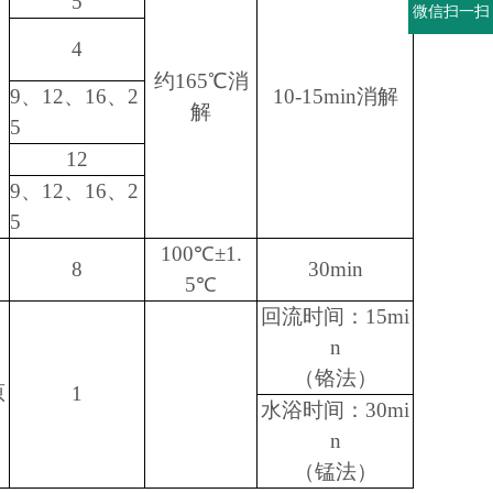
5
微信扫一扫
4
约165℃消
9、12、16、2
10-15min消解
解
5
12
9、12、16、2
5
100℃±1.
8
30min
5℃
回流时间：15mi
n
（铬法）
原
1
水浴时间：30mi
n
（锰法）