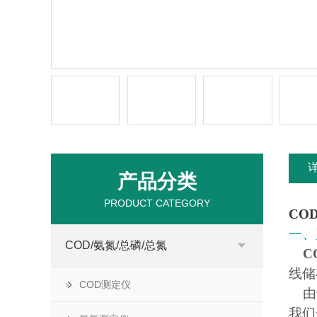
产品分类
PRODUCT CATEGORY
CO
一、
COD/氨氮/总磷/总氮
C
线储
COD测定仪
由于
我们