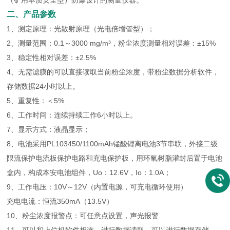
（矿用本质安全型）防爆设计的测量仪器。
二、产品参数
1、测定原理：光散射原理（光电倍增管型）；
2、测量范围：0.1～3000 mg/m³，粉尘浓度测量相对误差：±15%
3、稳定性相对误差：±2.5%
4、无需滤膜的可以直接读取当前粉尘浓度，带粉尘数据分析软件，
存储数据24小时以上。
5、重复性：＜5%
6、工作时间：连续持续工作6小时以上。
7、显示方式：液晶显示；
8、电池采用PL103450/1100mAh锰酸锂离电池3节串联，外接二级
限流保护电流板保护电路和充电保护板，用环氧树脂灌封后置于电池
盒内，构成本安电池组件，Uo：12.6V，Io：1.0A；
9、工作电压：10V～12V（内置电源，可充电循环使用）
充电电流：恒流350mA（13.5V）
10、粉尘浓度报警点：可任意点设置，声光报警