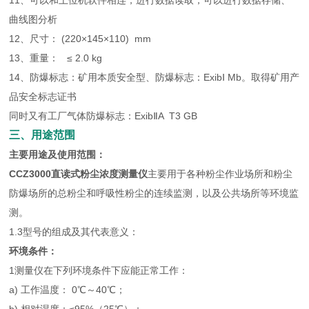
11、可以和上位机软件相连，进行数据读取，可以进行数据存储、
曲线图分析
12、尺寸： (220×145×110) mm
13、重量： ≤ 2.0 kg
14、防爆标志：矿用本质安全型、防爆标志：ExibⅠ Mb。取得矿用产
品安全标志证书
同时又有工厂气体防爆标志：ExibⅡA T3 GB
三、用途范围
主要用途及使用范围：
CCZ3000直读式粉尘浓度测量仪
主要用于各种粉尘作业场所和粉尘
防爆场所的总粉尘和呼吸性粉尘的连续监测，以及公共场所等环境监
测。
1.3型号的组成及其代表意义：
环境条件：
1测量仪在下列环境条件下应能正常工作：
a) 工作温度： 0℃～40℃；