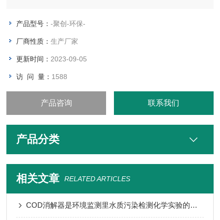
电信号，通过预置K值可直接计算出粉尘的质量浓度，供环境监
测或其他测控系统使用。
产品型号：
-聚创-环保-
厂商性质：
生产厂家
更新时间：
2023-09-05
访 问 量：
1588
产品咨询
联系我们
产品分类
相关文章
RELATED ARTICLES
COD消解器是环境监测里水质污染检测化学实验的重要仪器