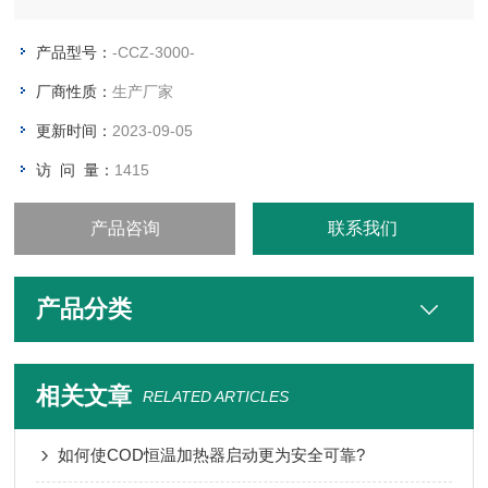
电信号，通过预置K值可直接计算出粉尘的质量浓度，供环境监
测或其他测控系统使用。
产品型号：
-CCZ-3000-
厂商性质：
生产厂家
更新时间：
2023-09-05
访 问 量：
1415
产品咨询
联系我们
产品分类
相关文章
RELATED ARTICLES
如何使COD恒温加热器启动更为安全可靠?