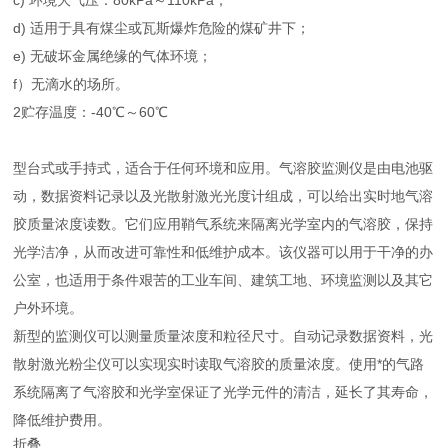
c) 环境大气压：80kPa～110kPa；
d) 适用于具有煤尘或瓦斯爆炸危险的煤矿井下；
e) 无破坏金属绝缘的气体环境；
f）无滴水的场所。
2贮存温度：-40℃～60℃
型台式或手持式，适合于任何环境和应用。气溶胶监测仪是由电池驱
动，数据资料记录以及光散射激光光度计组成，可以给出实时地气溶
胶质量浓度读数。它们应用鞘气系统来隔离光学室内的气溶胶，保持
光学洁净，从而改进可靠性和低维护成本。该仪器可以用于干净的办
公室，也适用于条件艰苦的工业车间、建筑工地、环境监测以及其它
户外环境。
新型的监测仪可以测量质量浓度和粒径尺寸。自动记录数据资料，光
散射激光粉尘仪可以实现实时读取气溶胶的质量浓度。使用*的气路
系统隔离了气溶胶和光学室保证了光学元件的清洁，延长了其寿命，
降低维护费用。
折叠