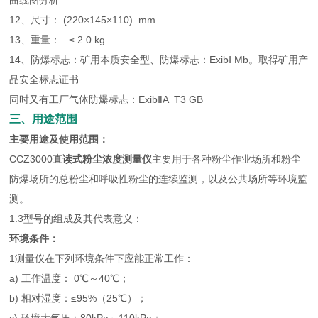
曲线图分析
12、尺寸： (220×145×110) mm
13、重量： ≤ 2.0 kg
14、防爆标志：矿用本质安全型、防爆标志：ExibⅠ Mb。取得矿用产
品安全标志证书
同时又有工厂气体防爆标志：ExibⅡA T3 GB
三、用途范围
主要用途及使用范围：
CCZ3000
直读式粉尘浓度测量仪
主要用于各种粉尘作业场所和粉尘
防爆场所的总粉尘和呼吸性粉尘的连续监测，以及公共场所等环境监
测。
1.3型号的组成及其代表意义：
环境条件：
1测量仪在下列环境条件下应能正常工作：
a) 工作温度： 0℃～40℃；
b) 相对湿度：≤95%（25℃）；