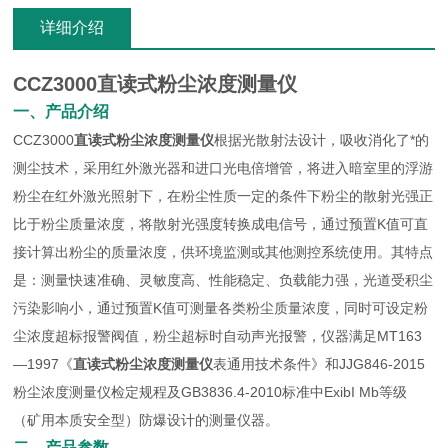
详细介绍
CCZ3000
直读式粉尘浓度测量仪
一、产品介绍
CCZ3000
直读式粉尘浓度测量仪
根据光散射法设计，吸收消化了*的
测尘技术，采用红外激光器和进口光电倍增管，将进入暗室里的浮游
粉尘在红外激光照射下，在粉尘性质一定的条件下粉尘的散射光强正
比于粉尘质量浓度，将散射光强度转换成电信号，通过预置K值可直
接计算出粉尘的质量浓度，供环境监测或其他测控系统使用。其特点
是：测量快速准确、灵敏度高、性能稳定、负载能力强，光道受积尘
污染影响小，通过预置K值可测量各类粉尘质量浓度，同时可设定粉
尘浓度超标报警阀值，粉尘超标时自动声光报警，仪器满足MT163
—1997《
直读式粉尘浓度测量仪
表通用技术条件》和JJG846-2015
粉尘浓度测量仪检定规程及GB3836.4-2010标准中ExibI Mb等级
（矿用本质安全型）防爆设计的测量仪器。
二、产品参数