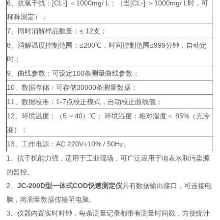
6、抗氯干扰：[CL-] ＜1000mg/ L；（当[CL-] ＞1000mg/ L时，可
稀释测定）；
7、同时消解样品数量：≤ 12支；
8、消解温度控制范围：≤200℃，时间控制范围≤999分钟，自动定
时；
9、曲线参数：可设定100条测量曲线参数；
10、数据存储：可存储30000条测量数据；
11、数据校准：1-7点校正模式，自动校正曲线值；
12、环境温度：（5 ~ 40）℃； 环境湿度：相对湿度＜ 85%（无冷
凝）；
13、工作电源：AC 220V±10% / 50Hz。
1、抗干扰能力强，适用于工业现场，可广泛应用于地表水和污染源
的监控。
2、
JC-200D型
一体式COD快速测定仪
具有数据输出接口，可连接电
脑，将测量数据传输至电脑。
3、仪器内置实时时钟，每条测量记录都带有测量时间戳，方便统计