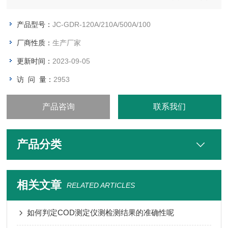
湿热试验和恒定湿热试验等、以便对试品在给定的环境条件下对
其性能僬战评价。
产品型号：
JC-GDR-120A/210A/500A/100
厂商性质：
生产厂家
更新时间：
2023-09-05
访 问 量：
2953
产品咨询
联系我们
产品分类
相关文章
RELATED ARTICLES
如何判定COD测定仪测检测结果的准确性呢