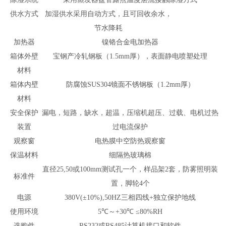
供水方式
加湿供水采用自动方式，且可回收余水，
节水降耗
加热器
镍铬合金电加热器
箱体外壁
宝钢产冷轧钢板（1.5mm厚），表面静电喷塑处理
材料
箱体内壁
防腐蚀SUS304镜面不锈钢板（1.2mm厚）
材料
安全保护
漏电，短路，缺水，超温，压缩机超压、过载、电机过热
装置
过电流保护
观察窗
电热膜中空防热观察窗
保温材料
细隔热玻璃棉
直径25,50或100mm测试孔一个，样品架2套，防雾照明装
标准件
置，脚轮4个
电源
380V(±10%),50HZ三相四线+独立保护地线
使用环境
5℃～+30℃ ≤80%RH
选购件
RS232或RS485计算机接口和软件