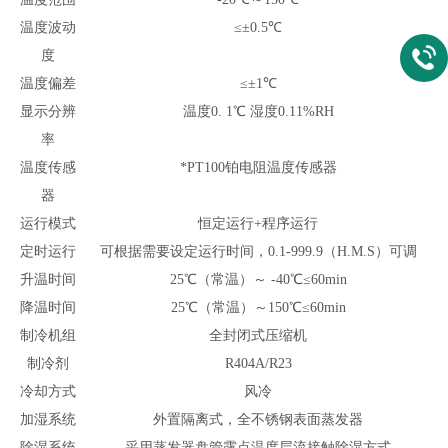
温度波动
≤±0.5℃
度
温度偏差
≤±1℃
显示分辨
温度0. 1℃ 湿度0.11%RH
率
温度传感
*PT100铂电阻温度传感器
器
运行模式
恒定运行+程序运行
定时运行
可根据需要设定运行时间，0.1-999.9（H.M.S）可调
升温时间
25℃（常温）～ -40℃≤60min
降温时间
25℃（常温）～150℃≤60min
制冷机组
全封闭式压缩机
制冷剂
R404A/R23
冷却方式
风冷
加湿系统
外置隔离式，全不锈钢表面蒸发器
除湿系统
采用蒸发器盘管露点温度层流接触除湿方式