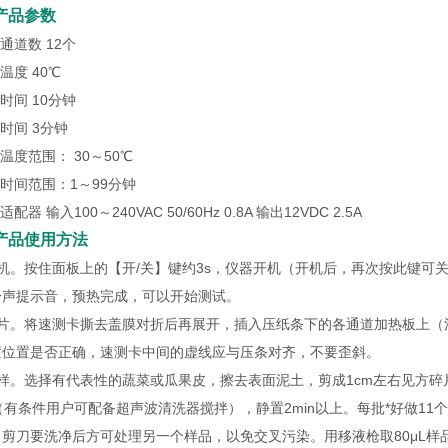
产品参数
量通道数 12个
温温度 40℃
应时间 10分钟
色时间 3分钟
选温度范围： 30～50℃
选时间范围：1～99分钟
适配器 输入100～240VAC 50/60Hz 0.8A 输出12VDC 2.5A
产品使用方法
机。按住面板上的【开/关】键约3s，仪器开机（开机后，再次按此键可关
一声提示音，预热完成，可以开始测试。
装片。将速测卡撕去盖膜对折后再展开，插入压纸条下的各通道加热板上（
置位置是否正确，速测卡中间的虚线应与压条对齐，不要歪斜。
样。选择有代表性的蔬菜或瓜果皮，擦去表面泥土，剪成1cm左右见方碎片
（有条件用户可配备超声波清洗器搅拌），静置2min以上。每批*好做1
，剪刀要洗净后方可处理另一个样品，以免交叉污染。用移液枪取80μL样