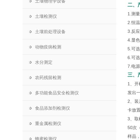
土壤物理学设备
二、
1.测
土壤检测仪
2.恒
3.反
土壤前处理设备
4.显
动物疫病检测
5.可
6.可
水分测定
7.电源
三
、
农药残留检测
1、开
发出
多功能食品安全检测仪
2、
食品添加剂检测仪
卡放
3、取
重金属检测仪
50次
样品
蜂蜜检测仪