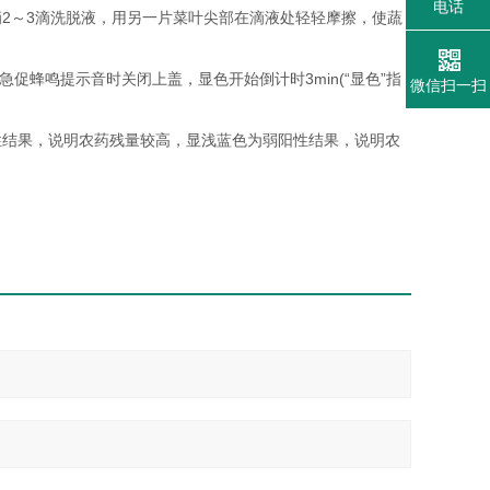
电话
2～3滴洗脱液，用另一片菜叶尖部在滴液处轻轻摩擦，使蔬
出急促蜂鸣提示音时关闭上盖，显色开始倒计时3min(“显色”指
微信扫一扫
性结果，说明农药残量较高，显浅蓝色为弱阳性结果，说明农