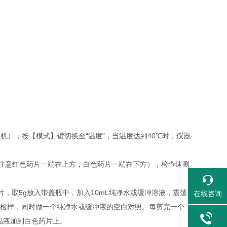
机）；按【模式】键切换至“温度”，当温度达到40℃时，仪器
注意红色药片一端在上方，白色药片一端在下方），检查速测
，取5g放入带盖瓶中，加入10mL纯净水或缓冲溶液，震荡
在线咨询
1个检样，同时做一个纯净水或缓冲液的空白对照。每剪完一个
品液加到白色药片上。