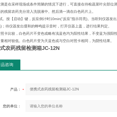
检测是在采样现场或条件简陋的情况下进行，可直接在待检蔬菜叶尖部位滴
面的残留农药充分溶入洗脱液中。然后滴一滴在白色药片上。
试。按【启动】键，反应倒计时10min(“反应”指示符亮)。当听到仪器发
亮)；待仪器发出缓和的蜂鸣提示音时，打开仪器上盖，进行结果判定。
对照卡比较，白色药片不变色或略有浅蓝色均为阳性结果，不变蓝为强阳
留量相对较低。白色药片变为天蓝色或与空白对照卡相同，为阴性结果。
式农药残留检测箱JC-12N
产品咨询
产品：
您的单位：