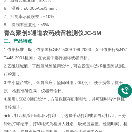
5、透射比重复性：≤0.5%；
6、 漂移：≤0.005Abs/3min；
7、抑制率示值误差：≤10%
8、 抑制率重复性：≤5%
青岛聚创5通道农药残留检测仪JC-5M
三、产品特点
1.依据标准：既可依据国标GB/T5009.199-2003，又可依据行标NY/
T448-2001检测； 在设置中选择国标或者行标。
2.乙酰胆碱酶、丁酰胆碱酶通用设计，可在设置中选择相应酶试剂进
行检测；
3.中小型台式机，金属底座，坚固耐用，体积小，便于携带，抗干
扰，检测准确性高，仪器寿命长。
4.采用USB2.0接口设计，方便数据存贮和移动，并可随时与计算机
直接相连。
★5．打印机采用串口5v打印，可选择手动打印或者自动打印，三分
钟出打印结果，打印格式为检测人姓名、吸光度差值、检测时间、检