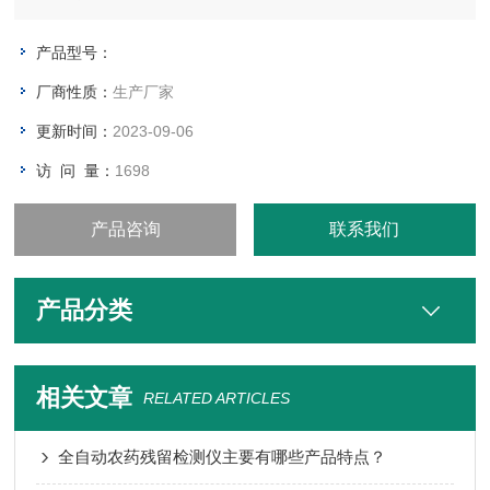
机磷和氨基甲酸酯类农药的快速检测。仪器简单实用，操作便
捷。适用于小型农贸批发销售市场、农产品采购配送中心、酒
产品型号：
楼、食堂、家庭果蔬加工前安全检测。
厂商性质：
生产厂家
更新时间：
2023-09-06
访 问 量：
1698
产品咨询
联系我们
产品分类
相关文章
RELATED ARTICLES
全自动农药残留检测仪主要有哪些产品特点？