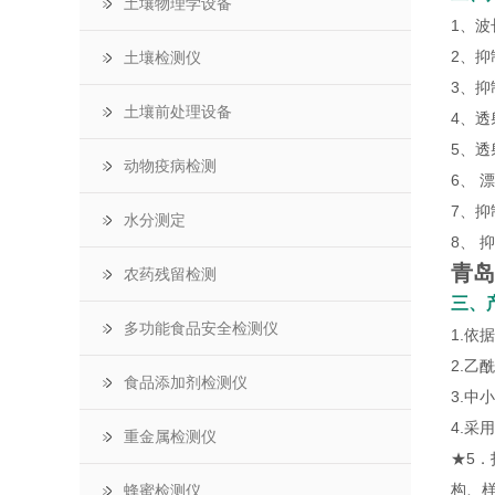
土壤物理学设备
1、波
2、抑
土壤检测仪
3、抑
土壤前处理设备
4、透
5、透
动物疫病检测
6、 漂
7、抑
水分测定
8、 
青岛
农药残留检测
三
、
多功能食品安全检测仪
1.依
2.
食品添加剂检测仪
3.
4.采
重金属检测仪
★5
构、
蜂蜜检测仪