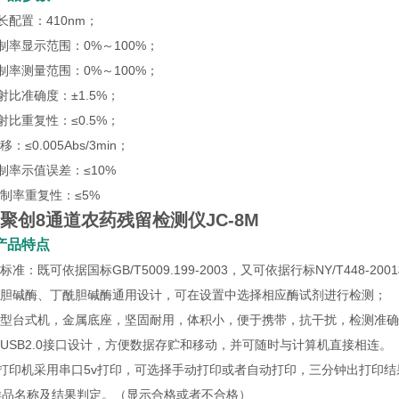
长配置：410nm；
制率显示范围：0%～100%；
制率测量范围：0%～100%；
射比准确度：±1.5%；
射比重复性：≤0.5%；
移：≤0.005Abs/3min；
制率示值误差：≤10%
抑制率重复性：≤5%
聚创8通道农药残留检测仪JC-8M
产品特点
据标准：既可依据国标GB/T5009.199-2003，又可依据行标NY/T448-
乙酰胆碱酶、丁酰胆碱酶通用设计，可在设置中选择相应酶试剂进行检测；
中小型台式机，金属底座，坚固耐用，体积小，便于携带，抗干扰，检测准
用USB2.0接口设计，方便数据存贮和移动，并可随时与计算机直接相连。
．打印机采用串口5v打印，可选择手动打印或者自动打印，三分钟出打印
样品名称及结果判定。（显示合格或者不合格）