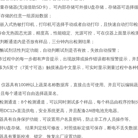
容量存储器(无须借助SD卡)， 可内部存储可外接U盘存储，存储器可选
所存储的任意一组原始数据；
配备嵌入式热敏打印机，打印机可选择手动或者自动打印，且快速自动打印
*长寿命无热固态光源，精度高，性能稳定、光源可控，可在仪器上面显示检
智能判断通道内是否放有样品，三分钟内出检测结果；
*的酶试剂活性判定功能，自动判断试剂是否有效，失效自动报警；
.操作过程中的每一步都有声音提示，出现故障或操作错误都有报警提示，并
.屏幕为5英寸（7英寸可选）触摸液晶中文显示，可实时显示测量过程中各
3．仪器具有100种以上蔬菜名称数据库，直接点击可使用。并且可以编辑
并且每个通道可自由选择蔬菜名。
4. 检测通道：8个检测通道，可以同时测试多个样品，每个样品由程序控
 采用DC12v直流供电，安全系统更高，并且配备2A锂电池充电器。
 仪器具有自身保护功能，可设置用户名及密码，防止非工作人员操作等。
 支持U盘存储。 结果判定线可修改，对照值标定值可保存，断电不丢失数据
 仪器具有重新校准、锁定、恢复出厂设置功能。