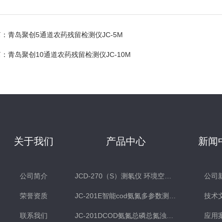
篇：
青岛聚创5通道农药残留检测仪JC-5M
篇：
青岛聚创10通道农药残留检测仪JC-10M
关于我们
产品中心
新闻
公司简介
JCD-270（S）测氡仪 环境空气氡测量仪 土壤测氡仪
公司
荣誉资质
JC-201E智能cod氨氮多参数测定仪
技术
联系我们
JC-201DCOD氨氮总磷总氮浊度多参数水质检测仪
应用