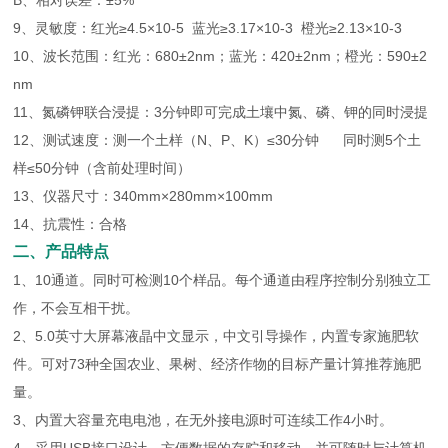
B、相对误差：±5%
9、灵敏度：红光≥4.5×10-5 蓝光≥3.17×10-3 橙光≥2.13×10-3
10、波长范围：红光：680±2nm；蓝光：420±2nm；橙光：590±2
nm
11、氮磷钾联合浸提：3分钟即可完成土壤中氮、磷、钾的同时浸提
12、测试速度：测一个土样（N、P、K）≤30分钟 同时测5个土
样≤50分钟（含前处理时间）
13、仪器尺寸：340mm×280mm×100mm
14、抗震性：合格
二、产品特点
1、10通道。同时可检测10个样品。每个通道由程序控制分别独立工
作，不会互相干扰。
2、5.0英寸大屏幕液晶中文显示，中文引导操作，内置专家施肥软
件。可对73种全国农业、果树、经济作物的目标产量计算推荐施肥
量。
3、内置大容量充电电池，在无外接电源时可连续工作4小时。