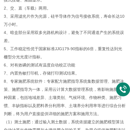
摸式按键、液晶显示。
2、交、直（车载）两用。
3、采用滤光片作为光源，硅半导体作为信号接收系统，寿命长达10
万小时。
4、暗盒部分采用双多光路机构设计，避免了不同通道产生的系统误
差。
5、工作稳定性优于国家标准JJG179-90指标的6倍，重复性达到光
栅型分光光度计指标。
6、对有效磷的测试有温度自动校正功能
7、内置热敏打印机，存储打印测试结果。
8、专家施肥系统软件：专家配方施肥指导系统集数据管理、施肥决
策、施肥指导为一体，采用云计算大数据管理系统，将影响施肥的各
种因素，包括地域差异、土壤类别、气候环境、作物种类、施肥习
惯、丰缺指标以及肥料养分利用率、土壤养分利用率等进行综合分析
判断，终为用户直接提供详细的施肥方案和施用方法。
（1）测土施肥：通过输入测土数据，系统依据建立的施肥模型算法