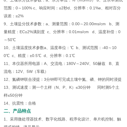
8、土壤水分技术参数：a、水分单位：%（m3/m3） b、含水率测试
范围：0～100% c、响应时间：≤2秒d、分辨率：0.1%e、相对百分
误差：≤2%
9、土壤盐分技术参数：a、测量范围：0.00～20.00ms/cm b、测
量精度：EC±2%满刻度 c、分辨率：0.01ms/cm d、温度补偿：0
～50℃
10、土壤温度技术参数a、温度单位：℃ b、测试范围：-40～10
0℃ c、精度：±0.5℃ d、分辨率：0.1℃
11、本仪器所用电源：A、交流电：180V～240V、50赫兹 B、直
流电：12V、5W（车载）
12、氮磷钾联合浸提：3分钟即可完成土壤中氮、磷、钾的同时浸提
13、测试速度：测一个土样（N、P、K）≤30分钟 同时测5个土
样≤50分钟
14、抗震性：合格
二、产品特点
1、采用微处理器技术、数字化线路、程序化设计、单片机控制、触