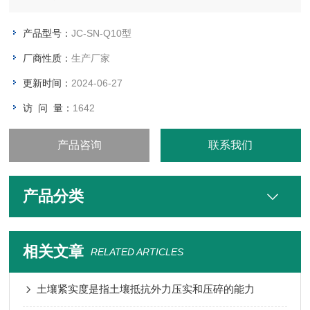
4、重复性误差：小于0.005
5、灵敏度：红光≥4.5×10-5 蓝光≥3.17×10-3 绿光≥2.35×10-3
产品型号：
JC-SN-Q10型
橙光≥2.13×10-3
厂商性质：
生产厂家
更新时间：
2024-06-27
访 问 量：
1642
产品咨询
联系我们
产品分类
相关文章
RELATED ARTICLES
土壤紧实度是指土壤抵抗外力压实和压碎的能力