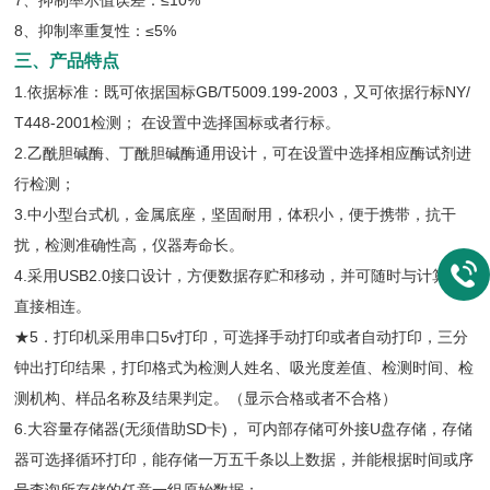
7、抑制率示值误差：≤10%
8、抑制率重复性：≤5%
三、产品特点
1.依据标准：既可依据国标GB/T5009.199-2003，又可依据行标NY/
T448-2001检测； 在设置中选择国标或者行标。
2.乙酰胆碱酶、丁酰胆碱酶通用设计，可在设置中选择相应酶试剂进
行检测；
3.中小型台式机，金属底座，坚固耐用，体积小，便于携带，抗干
扰，检测准确性高，仪器寿命长。
4.采用USB2.0接口设计，方便数据存贮和移动，并可随时与计算机
直接相连。
★5．打印机采用串口5v打印，可选择手动打印或者自动打印，三分
钟出打印结果，打印格式为检测人姓名、吸光度差值、检测时间、检
测机构、样品名称及结果判定。（显示合格或者不合格）
6.大容量存储器(无须借助SD卡)， 可内部存储可外接U盘存储，存储
器可选择循环打印，能存储一万五千条以上数据，并能根据时间或序