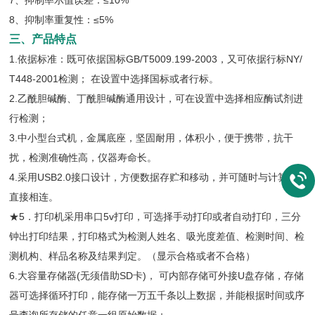
7、抑制率示值误差：≤10%
8、抑制率重复性：≤5%
三、产品特点
1.依据标准：既可依据国标GB/T5009.199-2003，又可依据行标NY/
T448-2001检测； 在设置中选择国标或者行标。
2.乙酰胆碱酶、丁酰胆碱酶通用设计，可在设置中选择相应酶试剂进
行检测；
3.中小型台式机，金属底座，坚固耐用，体积小，便于携带，抗干
扰，检测准确性高，仪器寿命长。
4.采用USB2.0接口设计，方便数据存贮和移动，并可随时与计算机
直接相连。
★5．打印机采用串口5v打印，可选择手动打印或者自动打印，三分
钟出打印结果，打印格式为检测人姓名、吸光度差值、检测时间、检
测机构、样品名称及结果判定。（显示合格或者不合格）
6.大容量存储器(无须借助SD卡)， 可内部存储可外接U盘存储，存储
器可选择循环打印，能存储一万五千条以上数据，并能根据时间或序