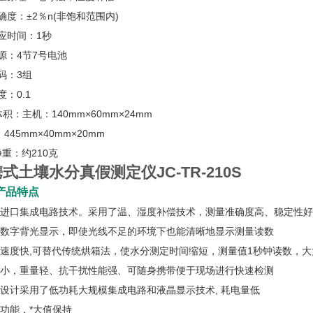
确度：±2％n(非饱和范围内)
应时间：1秒
源：4节7号电池
码：3组
度：0.1
体积：主机：140mm×60mm×24mm
445mm×40mm×20mm
净重：约210克
式土壤水分真假测定仪JC-TR-210S
产品特点
美国进口集成电路技术。采用了温、湿度补偿技术，测量准确度高、稳定性好
宽屏数字背光显示，即使光线不足的环境下也能清晰地显示测量读数
测量速度快,可替代传统烘箱法，使水分测定时间缩短，测量值1秒钟读数，
体积小，重量轻、抗干扰性能强、可随身携带便于现场进行快速检测
器设计采用了低功耗大规模集成电路和液晶显示技术, 耗电量低
警功能，*大值保持