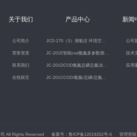
关于我们
产品中心
新闻
公司简介
JCD-270（S）测氡仪 环境空气氡测量仪 土壤测氡仪
公司
荣誉资质
JC-201E智能cod氨氮多参数测定仪
技术
联系我们
JC-201DCOD氨氮总磷总氮浊度多参数水质检测仪
应用
在线留言
JC-201CCOD/氨氮/总磷/总氮水质分析仪
ll Rights Reserved
备案号：鲁ICP备12019252号-6
管理登陆