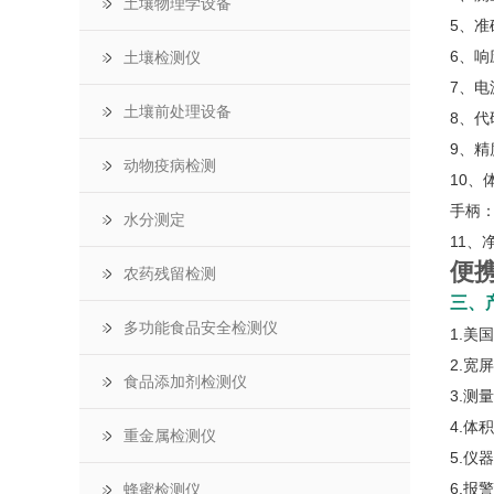
土壤物理学设备
5、准
6、响
土壤检测仪
7、电
土壤前处理设备
8、代
9、精
动物疫病检测
10、
手柄： 
水分测定
11、
便携
农药残留检测
三、
多功能食品安全检测仪
1.
2.
食品添加剂检测仪
3.
4.
重金属检测仪
5.仪
6.报
蜂蜜检测仪