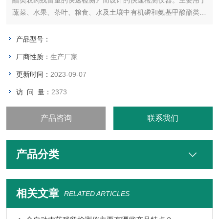
酯类农药残留量的快速检测》而设计的快速检测仪器。主要用于
蔬菜、水果、茶叶、粮食、水及土壤中有机磷和氨基甲酸酯类农
药的快速检测。仪器简单实用，操作便捷。适用于小型农贸批发
销售市场、农产品采购配送中心、酒楼、食堂、家庭果蔬加工前
产品型号：
安全检测。
厂商性质：
生产厂家
更新时间：
2023-09-07
访 问 量：
2373
产品咨询
联系我们
产品分类
相关文章
RELATED ARTICLES