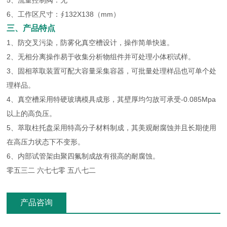
5、流量控制阀：无
6、工作区尺寸：∮132X138（mm）
三、产品特点
1、防交叉污染，防雾化真空槽设计，操作简单快速。
2、无相分离操作易于收集分析物组件并可处理小体积试样。
3、固相萃取装置可配大容量采集容器，可批量处理样品也可单个处
理样品。
4、真空槽采用特硬玻璃模具成形，其壁厚均匀故可承受-0.085Mpa
以上的高负压。
5、萃取柱托盘采用特高分子材料制成，其美观耐腐蚀并且长期使用
在高压力状态下不变形。
6、内部试管架由聚四氟制成故有很高的耐腐蚀。
零五三二 六七七零 五八七二
产品咨询