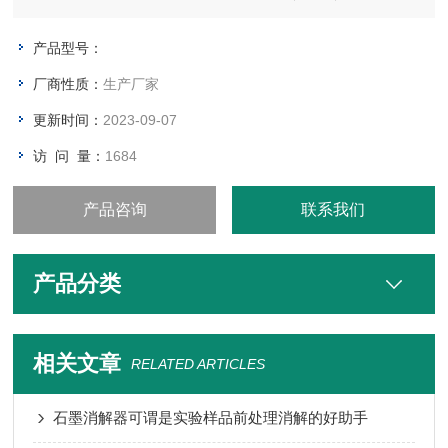
（PCBs）等有机物质分析，水果、蔬菜及食品中农药和除草剂
残留分析，抗生素分析，临床药物分析等方面。
产品型号：
零五三二 六七七零 五八七二
厂商性质：
生产厂家
更新时间：
2023-09-07
访 问 量：
1684
产品咨询
联系我们
产品分类
相关文章
RELATED ARTICLES
石墨消解器可谓是实验样品前处理消解的好助手