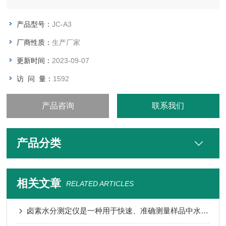
研、铁路等行业。内置多种含水量运算公式方便不同用户的需
求；配备高效微型打印机，内置大容量存储器，可以以存储500
产品型号：
JC-A3
条试验记录，方便的检索方式，用户可以方便的查阅和
厂商性质：
生产厂家
更新时间：
2023-09-07
访 问 量：
1592
产品咨询
联系我们
产品分类
相关文章
RELATED ARTICLES
卤素水分测定仪是一种用于快速、准确测量样品中水分含量的仪器