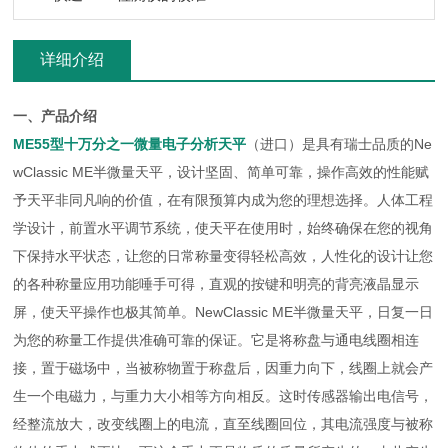
详细介绍
一、产品介绍
ME55型十万分之一微量电子分析天平
（进口）是具有瑞士品质的Ne
wClassic ME半微量天平，设计坚固、简单可靠，操作高效的性能赋
予天平非同凡响的价值，在有限预算内成为您的理想选择。人体工程
学设计，前置水平调节系统，使天平在使用时，始终确保在您的视角
下保持水平状态，让您的日常称量变得轻松高效，人性化的设计让您
的各种称量应用功能唾手可得，直观的按键和明亮的背亮液晶显示
屏，使天平操作也极其简单。NewClassic ME半微量天平，日复一日
为您的称量工作提供准确可靠的保证。它是将称盘与通电线圈相连
接，置于磁场中，当被称物置于称盘后，因重力向下，线圈上就会产
生一个电磁力，与重力大小相等方向相反。这时传感器输出电信号，
经整流放大，改变线圈上的电流，直至线圈回位，其电流强度与被称