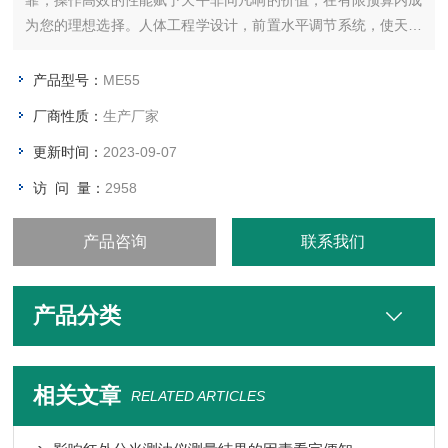
靠，操作高效的性能赋予天平非同凡响的价值，在有限预算内成
为您的理想选择。人体工程学设计，前置水平调节系统，使天平
在使用时，始终确保在您的视角下保持水平状态，让您的日常称
量变得轻松高效，人性化的设计让您的各种称量应用功能唾手可
产品型号：
ME55
得，直观的按键和明亮的背亮液晶显示屏，使天平操作也极其简
厂商性质：
生产厂家
单。N
更新时间：
2023-09-07
访 问 量：
2958
产品咨询
联系我们
产品分类
相关文章
RELATED ARTICLES