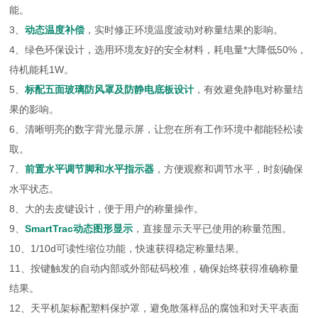
能。
3、
动态温度补偿
，实时修正环境温度波动对称量结果的影响。
4、绿色环保设计，选用环境友好的安全材料，耗电量*大降低50%，
待机能耗1W。
5、
标配五面玻璃防风罩及防静电底板设计
，有效避免静电对称量结
果的影响。
6、清晰明亮的数字背光显示屏，让您在所有工作环境中都能轻松读
取。
7、
前置水平调节脚和水平指示器
，方便观察和调节水平，时刻确保
水平状态。
8、大的去皮键设计，便于用户的称量操作。
9、
SmartTrac动态图形显示
，直接显示天平已使用的称量范围。
10、1/10d可读性缩位功能，快速获得稳定称量结果。
11、按键触发的自动内部或外部砝码校准，确保始终获得准确称量
结果。
12、天平机架标配塑料保护罩，避免散落样品的腐蚀和对天平表面