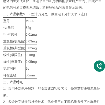
物体的重力成正比。而这个重力正是物质的质量所产生的，由此产生
的电信号通过模拟系统后，将被称物品的质量显示出来。
二、产品参数
ME55型十万分之一微量电子分析天平（进口）
型号
ME55
*大量程
52g
*小可读性
0.01mg
重复性(极限值)
0.03mg
重复性(典型值)
0.02mg
线性(极限值)
0.1mg
线性(典型值)
0.05mg
稳定时间
8s
秤盘直径
80mm
三、产品特点
1、采用全新电子线路、配备高速CPU及芯片，快速获得准确称量结
果。
2、多级数字滤波和补偿技术，优化天平在不同称量条件下的称量性