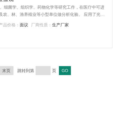
物学、细菌学、组织学、药物化学等研究工作，在医疗中可进
林、渔养殖业等小型单位做分析化验。 应用了光学
，进行显微技术的放大和观察。 主要用于放大微
产品价格：
面议
厂商性质：
生产厂家
成为人的肉眼所能看到的仪器。 这是一款设计合理、结构紧凑、使用轻便的生物显微镜。
末页
跳转到第
页