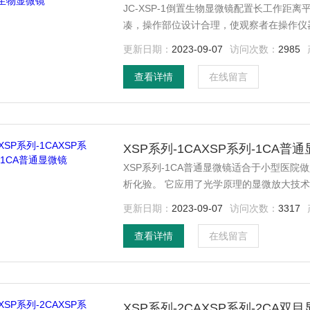
JC-XSP-1倒置生物显微镜配置长工作
凑，操作部位设计合理，使观察者在操作仪
液态组织的显微观察，也可对培养皿中的培
更新日期：
2023-09-07
访问次数：
2985
校、医疗卫生、检验检疫、农牧乳业等部门
查看详情
在线留言
XSP系列-1CAXSP系列-1CA普
XSP系列-1CA普通显微镜适合于小型医
析化验。 它应用了光学原理的显微放大技术，对采集的细微样品制作成标本，进行显微技术的放大和
观察。 主要用于放大微小物体成为人的肉眼所能看到的仪器。 设计合理、结构紧凑、使用轻便的显微
更新日期：
2023-09-07
访问次数：
3317
镜。
查看详情
在线留言
XSP系列-2CAXSP系列-2CA双