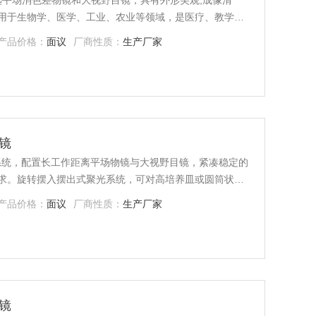
限远平场消色差物镜和大视野目镜，具有外形美观,成像清
用于生物学、医学、工业、农业等领域，是医疗、教学、
产品价格：
面议
厂商性质：
生产厂家
微镜
光学系统，配置长工作距离平场物镜与大视野目镜，紧凑稳定的
求。旋转摆入摆出式聚光系统，可对高培养皿或圆筒状烧
学要求的理想设计，使操作更方便舒适，空间更广阔。产
产品价格：
面议
厂商性质：
生产厂家
观察，也可对培养皿中的培养组织进行动态显微观察。可
验
微镜