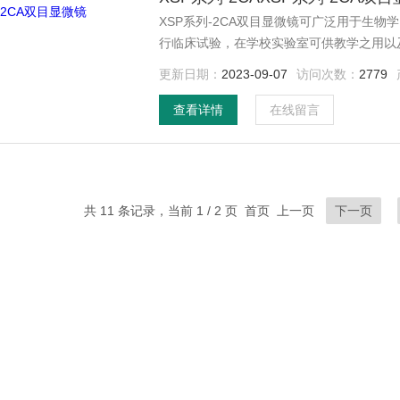
XSP系列-2CA双目显微镜可广泛用于生
行临床试验，在学校实验室可供教学之用以及农、
原理的显微放大技术，对采集的细微样品制作成标本
更新日期：
2023-09-07
访问次数：
2779
小物体
查看详情
在线留言
共 11 条记录，当前 1 / 2 页 首页 上一页
下一页