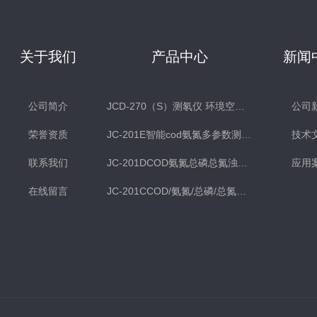
关于我们
产品中心
新闻
公司简介
JCD-270（S）测氡仪 环境空气氡测量仪 土壤测氡仪
公司
荣誉资质
JC-201E智能cod氨氮多参数测定仪
技术
联系我们
JC-201DCOD氨氮总磷总氮浊度多参数水质检测仪
应用
在线留言
JC-201CCOD/氨氮/总磷/总氮水质分析仪