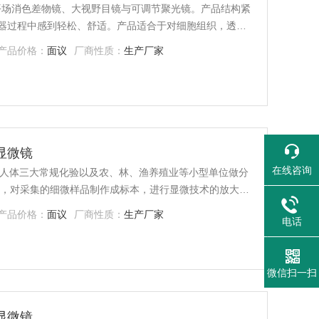
距离平场消色差物镜、大视野目镜与可调节聚光镜。产品结构紧
器过程中感到轻松、舒适。产品适合于对细胞组织，透明
养组织进行动态显微观察。可应用于科研院所、高等院
产品价格：
面议
厂商性质：
生产厂家
通显微镜
在线咨询
院做人体三大常规化验以及农、林、渔养殖业等小型单位做分
产品价格：
面议
厂商性质：
生产厂家
电话
微信扫一扫
目显微镜