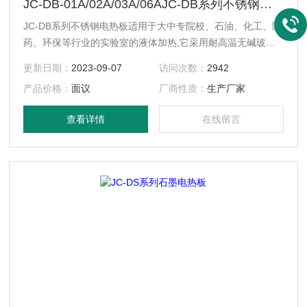
JC-DB-01A/02A/03A/06AJC-DB系列不锈钢电热板
JC-DB系列不锈钢电热板适用于大中专院校、石油、化工、医
药、环保等行业的实验室的液体加热,它采用耐高温无碱玻璃
纤维作绝缘材料, 将镍铬材料的电阻丝密封在绝缘层内,然后编
更新日期：
2023-09-07
访问次数：
2942
织成半球形内热式加热器,此加热器具有加热面积大、升温
产品价格：
面议
厂商性质：
生产厂家
快、无明火、加热均匀、轻便、节约能源、不易碰伤玻璃器等
优点,该产品各种实验室及各精细化工单位的理想的加热设
查看详情
在线留言
备。