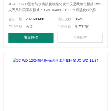
JC-GGC600型智能水质硫化物酸化吹气仪是我单位根据中华
人民共和国国家标准： GB/Tl6489—1996水质硫化物的测定-
亚甲基蓝分光光度法（碘量法）标准开发生产的。满足水质硫
更新日期：
2023-09-08
访问次数：
3624
化物测定的样品前处理需要。适用于地面水、地下水、生活污
产品价格：
面议
厂商性质：
生产厂家
水和工业废水中硫化物的测定。该产品具有容易控制、操作简
便快捷等特点。
查看详情
在线留言