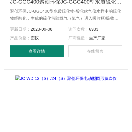
JC-GGC400聚创环保JC-GGC400型水质硫化物-酸化吹气仪
聚创环保JC-GGC400型水质硫化物-酸化吹气仪水样中的硫化
物经酸化，生成的硫化氢随载气（氮气）进入吸收瓶/吸收显
色管中被吸收溶液（乙酸锌-乙酸钠溶液或2%*溶液）吸收，
更新日期：
2023-09-08
访问次数：
6933
选择相应的分析方法对吸收瓶/吸收显色管中吸收的硫离子进
产品价格：
面议
厂商性质：
生产厂家
行分析测定。
查看详情
在线留言