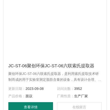
JC-ST-06聚创环保JC-ST-06六联索氏提取器
聚创环保JC-ST-06六联索氏提取器，是利用索氏提取技术研
制而成的用于实验室测定脂肪含量的设备，具有设计合理、性
能稳定、准确度高、操作省力、省时，提取方法符合
更新日期：
2023-09-08
访问次数：
3952
（GB5512-85）标准。该仪器是食品、油脂、饲料、土壤等
产品价格：
面议
厂商性质：
生产厂家
行业进行索氏提取的较为理想设备。
查看详情
在线留言