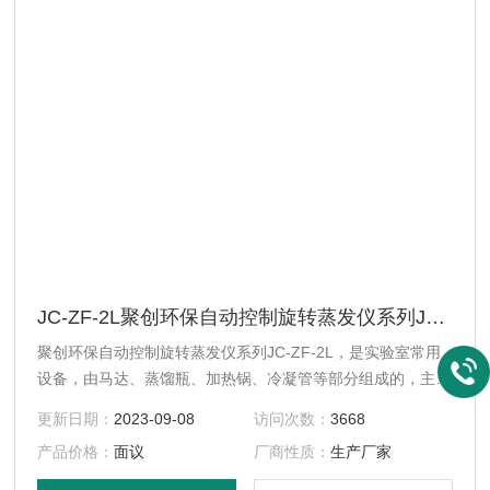
JC-ZF-2L聚创环保自动控制旋转蒸发仪系列JC-ZF-2L
聚创环保自动控制旋转蒸发仪系列JC-ZF-2L，是实验室常用
设备，由马达、蒸馏瓶、加热锅、冷凝管等部分组成的，主要
用于减压条件下连续蒸馏易挥发性溶剂，应用于化学、化工、
更新日期：
2023-09-08
访问次数：
3668
生物医药等领域。自动控制旋转蒸发仪系列JC-ZF-2L是我公
产品价格：
面议
厂商性质：
生产厂家
司研发的综合型油浴、水浴两用旋转蒸发器。整机计美观大
方，合理紧凑，操作简捷方便，控温准确，性能可靠。除了实