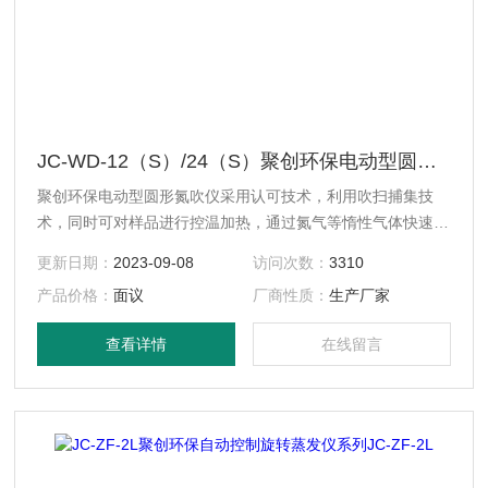
JC-WD-12（S）/24（S）聚创环保电动型圆形氮吹仪
聚创环保电动型圆形氮吹仪采用认可技术，利用吹扫捕集技
术，同时可对样品进行控温加热，通过氮气等惰性气体快速、
可控、连续地吹到样品表面来达到样品溶液快速无氧浓缩。该
更新日期：
2023-09-08
访问次数：
3310
方法具有省时、便捷、准确的特点。广泛用于食品安全、医
产品价格：
面议
厂商性质：
生产厂家
药、农药残留检测、临床药代等领域。
查看详情
在线留言