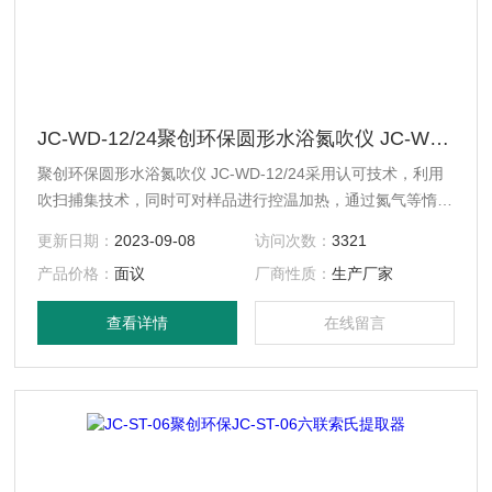
JC-WD-12/24聚创环保圆形水浴氮吹仪 JC-WD-12/24
聚创环保圆形水浴氮吹仪 JC-WD-12/24采用认可技术，利用
吹扫捕集技术，同时可对样品进行控温加热，通过氮气等惰性
气体快速、可控、连续地吹到样品表面来达到样品溶液快速无
更新日期：
2023-09-08
访问次数：
3321
氧浓缩。该方法具有省时、便捷、准确的特点。广泛用于食品
产品价格：
面议
厂商性质：
生产厂家
安全、医药、农药残留检测、临床药代等领域。
查看详情
在线留言