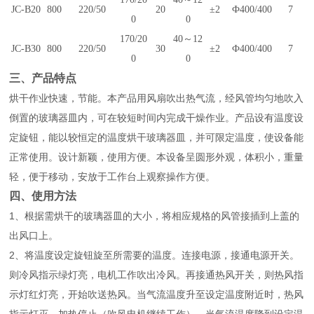
JC-B20
800
220/50
20
±2
Ф400/400
7
0
0
170/20
40～12
JC-B30
800
220/50
30
±2
Ф400/400
7
0
0
三、产品特点
烘干作业快速，节能。本产品用风扇吹出热气流，经风管均匀地吹入
倒置的玻璃器皿内，可在较短时间内完成干燥作业。产品设有温度设
定旋钮，能以较恒定的温度烘干玻璃器皿，并可限定温度，使设备能
正常使用。设计新颖，使用方便。本设备呈圆形外观，体积小，重量
轻，便于移动，安放于工作台上观察操作方便。
四、使用方法
1、根据需烘干的玻璃器皿的大小，将相应规格的风管接插到上盖的
出风口上。
2、将温度设定旋钮旋至所需要的温度。连接电源，接通电源开关。
则冷风指示绿灯亮，电机工作吹出冷风。再接通热风开关，则热风指
示灯红灯亮，开始吹送热风。当气流温度升至设定温度附近时，热风