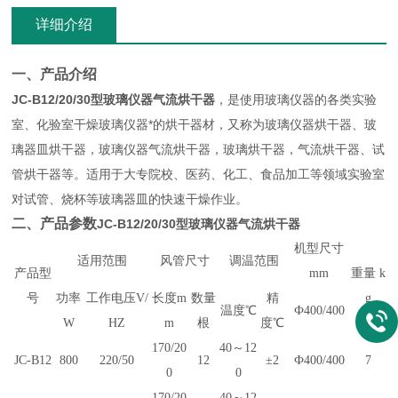
详细介绍
一、产品介绍
JC-B12/20/30型玻璃仪器气流烘干器
，是使用玻璃仪器的各类实验
室、化验室干燥玻璃仪器*的烘干器材，又称为玻璃仪器烘干器、玻
璃器皿烘干器，玻璃仪器气流烘干器，玻璃烘干器，气流烘干器、试
管烘干器等。适用于大专院校、医药、化工、食品加工等领域实验室
对试管、烧杯等玻璃器皿的快速干燥作业。
二、产品参数
JC-B12/20/30型玻璃仪器气流烘干器
机型尺寸
适用范围
风管尺寸
调温范围
产品型
mm
重量 k
号
功率
工作电压V/
长度m
数量
精
g
温度℃
Ф400/400
W
HZ
m
根
度℃
170/20
40～12
JC-B12
800
220/50
12
±2
Ф400/400
7
0
0
170/20
40～12