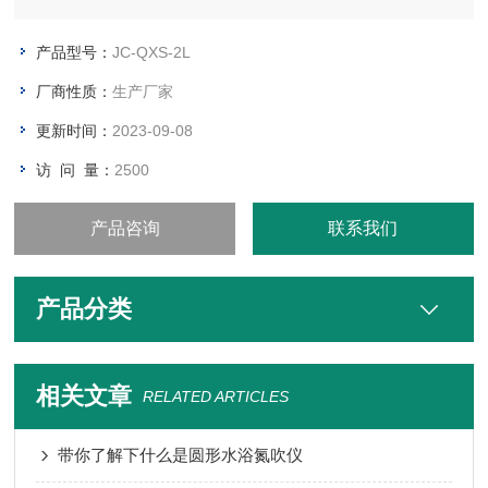
汽车等行业的制造及维修清洗；实验材料吸管、吸咀及器皿的清
洁，层析前的脱气处理，医疗器械、医用材料及用具的清洁；珠
产品型号：
JC-QXS-2L
宝、首饰、手表、贵重金属、宝石、硬币、眼镜等的清洗。
厂商性质：
生产厂家
更新时间：
2023-09-08
访 问 量：
2500
产品咨询
联系我们
产品分类
相关文章
RELATED ARTICLES
带你了解下什么是圆形水浴氮吹仪