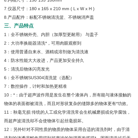
6.内槽尺寸：150*135*100mm
7.仪器尺寸：180 x 165 x 210 mm ( L x W x H )
8.产品配件：标配不锈钢清洗篮、不锈钢消声盖
三、产品特点
1：全不锈钢外壳、内胆（加厚型更耐用） 与盖子
2：大功率换能器清洗*，可用肉眼观察到
3：使用普通自来水、酒精或溶剂做为清洗液
4：防水性能大大改进，产品更加安全持久
5：清洗后物体闪亮发光
6：全不锈钢SUS304清洗篮（选配）
7：数控操作，计时和加热更精准
10：*：由于超声波作用是发生在整个液体内，所有能与液体接触的
物体的表面都被清洗，而且对形状复杂的缝隙多的物体更有*功效。
11：秋毫无损:传统的人工或化学清洗常会生机械磨损或化学腐蚀，
而超声波清洗却不会使物体引起丝毫损坏。
12：另外针对不同性质的物质的物体采用合适的清洗剂时，由于清