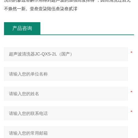
洗剂的渗透溶解作用得到超声波的加强而发挥得*，因而清洗过后无
不焕然一新。壹叁壹柒陆伍叁柒叁贰澪
产品咨询