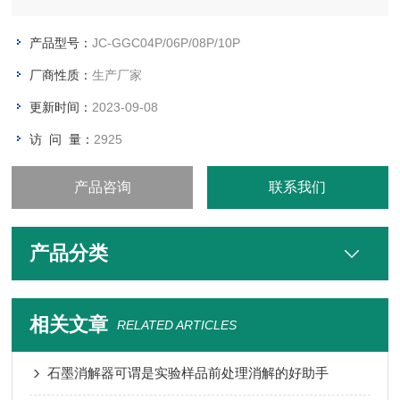
出实验是对这一自然过程的实验模拟。当浸出的有害物质的量超
过相关法规所提出的限值时，刚该废物具有浸出毒性。固体废物
产品型号：
JC-GGC04P/06P/08P/10P
的浸出毒性分别是危险废物的判定依据，也是固体废物管理、处
厂商性质：
生产厂家
置技术开发
更新时间：
2023-09-08
访 问 量：
2925
产品咨询
联系我们
产品分类
相关文章
RELATED ARTICLES
石墨消解器可谓是实验样品前处理消解的好助手