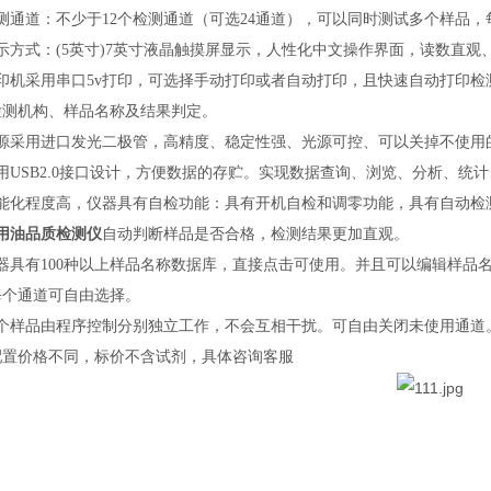
检测通道：不少于12个检测通道（可选24通道），可以同时测试多个样品
示方式：(5英寸)7英寸液晶触摸屏显示，人性化中文操作界面，读数直观
打印机采用串口5v打印，可选择手动打印或者自动打印，且快速自动打印
检测机构、样品名称及结果判定。
光源采用进口发光二极管，高精度、稳定性强、光源可控、可以关掉不使用
用USB2.0接口设计，方便数据的存贮。实现数据查询、浏览、分析、统
智能化程度高，仪器具有自检功能：具有开机自检和调零功能，具有自动检
用油品质检测仪
自动判断样品是否合格，检测结果更加直观。
仪器具有100种以上样品名称数据库，直接点击可使用。并且可以编辑样品
每个通道可自由选择。
每个样品由程序控制分别独立工作，不会互相干扰。可自由关闭未使用通道
配置价格不同，标价不含试剂，具体咨询客服