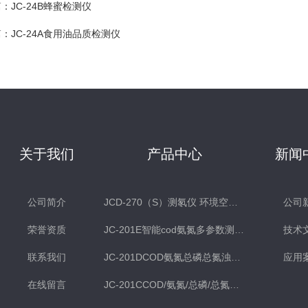
篇：
JC-24B蜂蜜检测仪
篇：
JC-24A食用油品质检测仪
关于我们
产品中心
新闻
公司简介
JCD-270（S）测氡仪 环境空气氡测量仪 土壤测氡仪
公司
荣誉资质
JC-201E智能cod氨氮多参数测定仪
技术
联系我们
JC-201DCOD氨氮总磷总氮浊度多参数水质检测仪
应用
在线留言
JC-201CCOD/氨氮/总磷/总氮水质分析仪