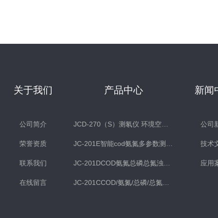
关于我们
产品中心
新闻
公司简介
JCD-270（S）测氡仪 环境空气氡测量仪 土壤测氡仪
公司
荣誉资质
JC-201E智能cod氨氮多参数测定仪
技术
联系我们
JC-201DCOD氨氮总磷总氮浊度多参数水质检测仪
应用
在线留言
JC-201CCOD/氨氮/总磷/总氮水质分析仪