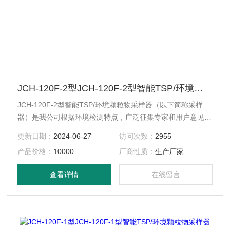
JCH-120F-2型JCH-120F-2型智能TSP/环境颗粒物采样器
JCH-120F-2型智能TSP/环境颗粒物采样器（以下简称采样
器）是我公司根据环境检测特点，广泛征集专家和用户意见，
为方便检测人员采样，减轻其劳动强度而研制开发的新一代采
更新日期：
2024-06-27
访问次数：
2955
样器。采样器应用滤膜称重法捕集环境大气中的总悬浮微粒
产品价格：
10000
厂商性质：
生产厂家
（TSP）和可吸入微粒（PM10）或细颗粒（*PM2.5、PM5、
PM10）（可选），应用了当前计算机、传感器及新材料等领
查看详情
在线留言
域的高新技术。