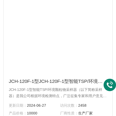
JCH-120F-1型JCH-120F-1型智能TSP/环境颗粒物采样器
JCH-120F-1型智能TSP/环境颗粒物采样器（以下简称采样
器）是我公司根据环境检测特点，广泛征集专家和用户意见，
为方便检测人员采样，减轻其劳动强度而研制开发的新一代采
更新日期：
2024-06-27
访问次数：
2458
样器。采样器应用滤膜称重法捕集环境大气中的总悬浮微粒
产品价格：
10000
厂商性质：
生产厂家
（TSP）和可吸入微粒（PM10）或细颗粒（*PM2.5、PM5、