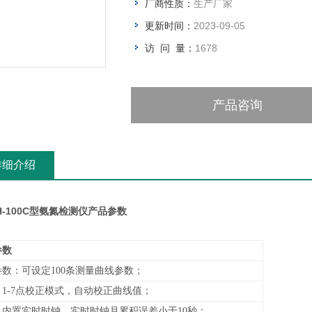
厂商性质：
生产厂家
更新时间：
2023-09-05
访 问 量：
1678
产品咨询
详细介绍
NH-100C型氨氮检测仪
产品参数
参数
数：可设定100条测量曲线参数；
1-7点校正模式，自动校正曲线值；
：内置实时时钟，实时时钟月累积误差小于10秒；