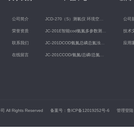
公司简介
JCD-270（S）测氡仪 环境空气氡测量仪 土壤测氡仪
公司
荣誉资质
JC-201E智能cod氨氮多参数测定仪
技术
联系我们
JC-201DCOD氨氮总磷总氮浊度多参数水质检测仪
应用
在线留言
JC-201CCOD/氨氮/总磷/总氮水质分析仪
ll Rights Reserved
备案号：鲁ICP备12019252号-6
管理登陆