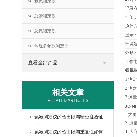
氨氮测定仪
记录存
总磷测定仪
打印
通信方
总氮测定仪
显示：
环境温
常规多参数测定仪
外形尺寸
工作电源
查看全部产品
氨氮
1.测
2.测
相关文章
3.测
RELATED ARTICLES
JC-
1.
氨氮测定仪的检出限与精密度验证方法
2. 
氨氮测定仪的检出限与重复性如何验证？
3. 