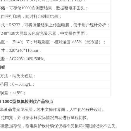
储：可存储10000次测定结果，数据断电不丢失；
：自带打印机，随时打印测量结果；
式：RS232，可将测量结果上传至电脑，便于用户统计分析；
240*128大屏幕蓝色背光显示器，中文操作界面；
度：（5~40）℃；环境湿度：相对湿度＜85%（无冷凝）；
：320*240*110mm；
：AC220V±10%/50Hz。
指标
定方法：纳氏比色法；
定范围：0～50mg/L；
量误差：≤±5%；
NH-100C型氨氮检测仪
产品特点
大屏幕液晶背光显示器，纯中文操作界面，人性化的程序设计。
测量范围宽，并可据水样实际情况自动进行量程切换。
大容量数据存储，断电保护设计确保仪器不受损坏和数据记录不丢失。