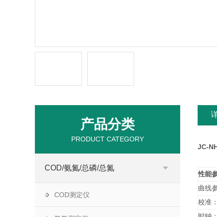
产品分类
PRODUCT CATEGORY
JC-
COD/氨氮/总磷/总氮
性能
曲线参
COD测定仪
校准：
时钟