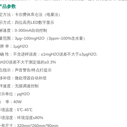
产品参数
测定方法：卡尔费休库仑法（电量法）
示方式：四位高亮LED数字显示
解速度：0-300mA自动控制
量范围：3μg~100mgH2O（3ppm~100%含水量）
辨 率：1μgH2O
 确 性：不含进样误差：≤1mgH2O误差不大于±3µgH2O,
gH2O误差不大于测定值的±0.3%
点指示：声音警告/终点灯提示
漂移补偿：微处理器自动补偿
搅拌速度：无级调速控制
显示单位：μgH2O
功 率：40W
环境温度：5℃-45℃
环境湿度：环境湿度≤80%
外形尺寸：320mm*260mm*90mm