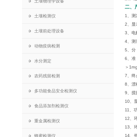
土壤物理学设备
二、
1、
土壤检测仪
2、显
土壤前处理设备
3、电
4、测
动物疫病检测
5、分 
6、准
水分测定
＞1m
7、终
农药残留检测
8、
多功能食品安全检测仪
9、
10、
食品添加剂检测仪
11、
12、
重金属检测仪
13、
14、
蜂蜜检测仪