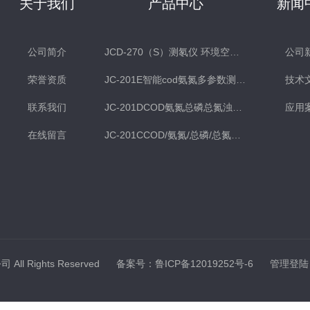
关于我们
产品中心
新闻
公司简介
JCD-270（S）测氡仪 环境空气氡测量仪 土壤测氡仪
公司
荣誉资质
JC-201E智能cod氨氮多参数测定仪
技术
联系我们
JC-201DCOD氨氮总磷总氮浊度多参数水质检测仪
应用
在线留言
JC-201CCOD/氨氮/总磷/总氮水质分析仪
ll Rights Reserved
备案号：鲁ICP备12019252号-6
管理登陆