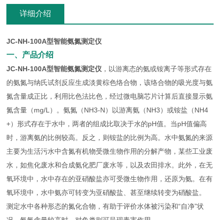
详细介绍
JC-NH-100A型智能氨氮测定仪
一、产品介绍
JC-NH-100A型智能氨氮测定仪
，以游离态的氨或铵离子等形式存在
的氨氮与纳氏试剂反应生成淡黄棕色络合物，该络合物的吸光度与氨
氮含量成正比，利用比色法比色，经过微电脑芯片计算后直接显示氨
氮含量（mg/L）。氨氮（NH3-N）以游离氨（NH3）或铵盐（NH4
+）形式存在于水中，两者的组成比取决于水的pH值。当pH值偏高
时，游离氨的比例较高。反之，则铵盐的比例为高。水中氨氮的来源
主要为生活污水中含氮有机物受微生物作用的分解产物，某些工业废
水，如焦化废水和合成氨化肥厂废水等，以及农田排水。此外，在无
氧环境中，水中存在的亚硝酸盐亦可受微生物作用，还原为氨。在有
氧环境中，水中氨亦可转变为亚硝酸盐、甚至继续转变为硝酸盐。
测定水中各种形态的氮化合物，有助于评价水体被污染和“自净”状