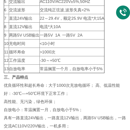
5
交流输出
AC110V/AC220V±5%,50HZ
6
交流波形
交流纯正弦波,波形失真<2%
7
直流24V输出
22～29.4V，额定25.9V 电流*大15A
8
直流12V输出
电流*大10A
9
两路5V USB输出
一路5V 1A 一路5V 2A
10
充电时间
<10小时
11
循环寿命
>1000次
12
工作温度
-30～+50℃
13
自放电率
常温搁置一个月，自放电率小于5%
三、产品特点
优良循环性和超长寿命：大于1000次充放电循环； 高、低温性能
好：-30℃—+50℃环境下正常工作；
高性能、无污染，绿色环保；
自放电小：常温搁置一月，自放电小于5%；
具有一路直流24V输出，一路直流12V输出，两路5V USB输出，一路
交流AC110V/220V输出，一机多用；