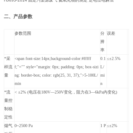
HJ693-2014 固定污染源废气 氮氧化物的测定 定电位电解法
二、产品参数
参数范围
分
误差
辨
率
*采
<span font-size:14px;background-color:#fffff
0.1
≤±2.5%
样流
f;"="" style="margin: 0px; padding: 0px; box-sizi
L/
量
ng: border-box; color: rgb(25, 31, 37);">5-100L/
mi
min
n
*流
< ±2% (电压在180V—250V变化，阻力在3—6kPa内变化)
量控
制稳
定性
烟气
0~2500 Pa
1 P
≤±2%