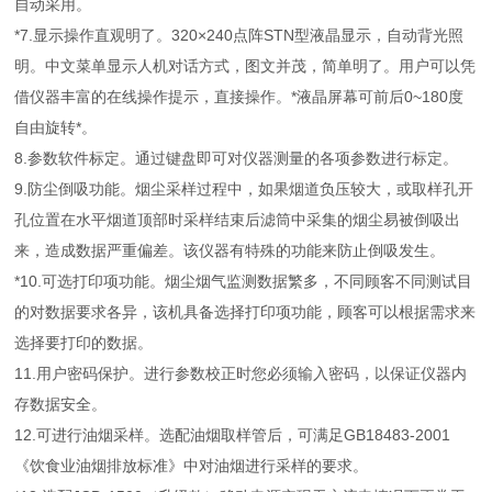
自动采用。
*7.显示操作直观明了。320×240点阵STN型液晶显示，自动背光照
明。中文菜单显示人机对话方式，图文并茂，简单明了。用户可以凭
借仪器丰富的在线操作提示，直接操作。*液晶屏幕可前后0~180度
自由旋转*。
8.参数软件标定。通过键盘即可对仪器测量的各项参数进行标定。
9.防尘倒吸功能。烟尘采样过程中，如果烟道负压较大，或取样孔开
孔位置在水平烟道顶部时采样结束后滤筒中采集的烟尘易被倒吸出
来，造成数据严重偏差。该仪器有特殊的功能来防止倒吸发生。
*10.可选打印项功能。烟尘烟气监测数据繁多，不同顾客不同测试目
的对数据要求各异，该机具备选择打印项功能，顾客可以根据需求来
选择要打印的数据。
11.用户密码保护。进行参数校正时您必须输入密码，以保证仪器内
存数据安全。
12.可进行油烟采样。选配油烟取样管后，可满足GB18483-2001
《饮食业油烟排放标准》中对油烟进行采样的要求。