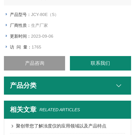
库存状况：按合同发货
配送方式：快递、EMS、物流
产品型号：
JCY-80E（S）
厂商性质：
生产厂家
更新时间：
2023-09-06
访 问 量：
1765
产品咨询
联系我们
产品分类
相关文章
RELATED ARTICLES
聚创带您了解浊度仪的应用领域以及产品特点