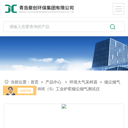
当前位置：
首页
>
产品中心
>
环境大气采样器
>
烟尘烟气
检测仪
> JCY-80E（S）工业炉窑烟尘烟气测试仪