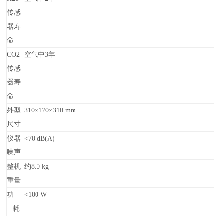
传感
器寿
命
CO2
空气中3年
传感
器寿
命
外型
310×170×310 mm
尺寸
仪器
<70 dB(A)
噪声
整机
约8.0 kg
重量
功
<100 W
耗