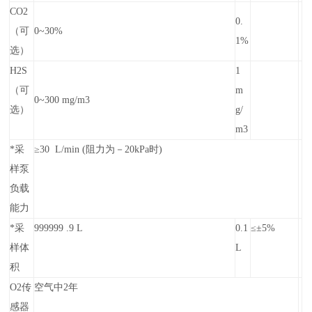
CO2
0.
（可
0~30%
1%
选）
H2S
1
（可
m
0~300 mg/m3
选）
g/
m3
*采
≥30 L/min (阻力为－20kPa时)
样泵
负载
能力
*采
999999 .9 L
0.1
≤±5%
样体
L
积
O2传
空气中2年
感器