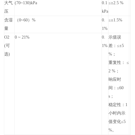
大气
(70~130)kPa
0.1
≤±2.5 %
压
kPa
含湿
（0~60）%
0.
≤±1.5%
量
1%
O2
0 ~ 21%
0.
示值误
(可
1%
差：≤±5
选)
%；
重复性： ≤
2 %；
响应时
间：≤60
s；
稳定性：1
小时内示
值变化≤5
%。