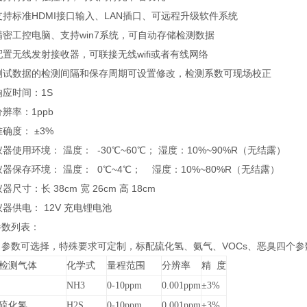
支持标准HDMI接口输入、LAN插口、可远程升级软件系统
精密工控电脑、支持win7系统，可自动存储检测数据
配置无线发射接收器，可联接无线wifi或者有线网络
、测试数据的检测间隔和保存周期可设置修改，检测系数可现场校正
响应时间：1S
分辨率：1ppb
准确度： ±3%
仪器使用环境： 温度： -30℃~60℃； 湿度：10%~90%R（无结露）
仪器保存环境： 温度： 0℃~4℃； 湿度：10%~80%R（无结露）
器尺寸：长 38cm 宽 26cm 高 18cm
仪器供电： 12V 充电锂电池
参数列表：
：参数可选择，特殊要求可定制，标配硫化氢、氨气、VOCs、恶臭四个参
检测气体
化学式
量程范围
分辨率
精 度
NH3
0-10ppm
0.001ppm
±3%
硫化氢
H2S
0-10ppm
0.001ppm
±3%