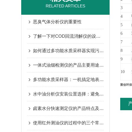
RELATED ARTICLES
3
4
恶臭气体分析仪的重要性
5
6
了解一下对COD回流消解仪的设计要求是什么吧
7
如何通过多功能水质采样器实现污染源精准溯源？
8
9
一体式油烟检测仪的产品主要用途及原理讲述
10
多功能水质采样器：一机搞定地表水、地下水、污水采样
聚创环保
水中油分析仪安装位置选择：避免气泡、沉积与流速波动影响
卤素水分快速测定仪的产品特点及操作步骤
使用红外测油仪的过程中的三个常见问题解答