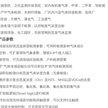
监测系统，卫生监测环保系统，室内有机毒气苯，甲苯，二甲苯，等检测
生产中气体检测，木材纤维板、厂区内污染气体排放检测、造纸厂
源排放，天燃气，液化气，工业废气
排放各项污染因子检测，以控制臭气浓度达标
垃圾填埋场，化工园区，市政管网的恶臭气体监测
产品参数
可根据实际情况选择需检测参数，可同时检测多种气体成分
定制，可扩展增加气象参数，预留4-8个接入端口
方便背包，可完成现场应急检测、户外检测需要
于“气体传感器输出信号分析技术”的气味检测系统
现场即刻检测分析恶臭气体浓度含量（无量纲值）
测并显示复合恶臭浓度（OU）及H2S，NH3以及VOCs的浓度
可增加非甲烷总烃、氯化氢、氟化氢、氰化氢等剧毒气体
智能逻辑(Smart logic)进行检测
支持自动清洗传感器功能电容触摸屏，可以支持5点触摸
、支持背光单独控制，可关闭背光节省功耗