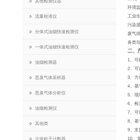
其他检测仪器
环境
工业
流量校准仪
污染
分体式油烟快速检测仪
废气
各类
一体式油烟快速检测仪
二、
1、
油烟检测器
2、可
3、
恶臭气体采样器
4、基
恶臭气体分析仪
5、
6、检
油烟检测仪
7、
8、基于
其他类
9、
10
尘埃粒子计数器