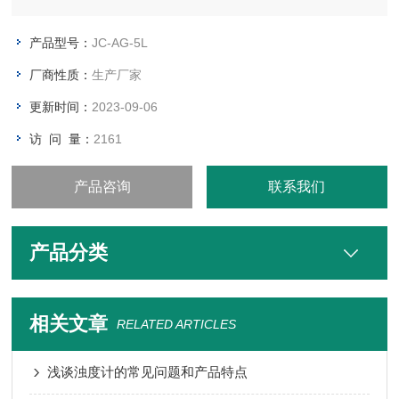
型 号：JC-AG-5L
产品型号：
JC-AG-5L
库存状况：按合同发货
厂商性质：
生产厂家
配送方式：快递、EMS、物流
更新时间：
2023-09-06
访 问 量：
2161
产品咨询
联系我们
产品分类
相关文章
RELATED ARTICLES
浅谈浊度计的常见问题和产品特点