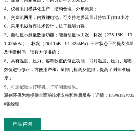
3
、测量时间精度高，时间分辨率为
0.001S
；
4
、仪器采用模具化生产，结构合理，外形美观；
5
、交直流两用，内置锂电池，可支持皂膜流量计持续工作
10
小时；
6
、采用电磁兼容技术设计，抗干扰能力强；
7
、自动显示测量数据功能；能自动显示工况、标况（
273.15K
，
10
1.325kPa
）、标况（
293.15K
，
01.325kPa
）三种状态下的提及流量
及测量时间，读数方便准确；
8
、具有温度、压力、容积数值的修正功能，可对温度、压力、容积
数值进行修正，方便用户和计量部门检测及使用，提高了测量准确
度；
9、可选配微型打印机，打印测量结果。
聚创环保为您提供全面的技术支持和售后服务！详情：185#6182#735
0张经理
产品咨询