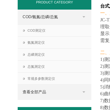
PRODUCT CATEGORY
台式
一、
COD/氨氮/总磷/总氮
JC-
理取
COD测定仪
显示
需复
氨氮测定仪
二、
总磷测定仪
1)
2)测
总氮测定仪
3)
常规多参数测定仪
4)
5)
查看全部产品
6)
7)
8)