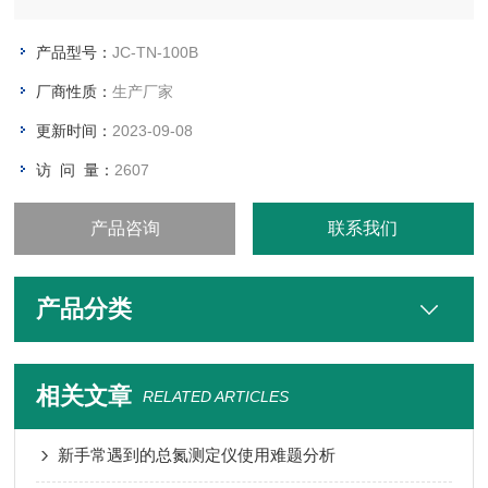
污水处理工厂进出口监测、江河湖泊水质监测和污水治理设施过
程控制之中。
产品型号：
JC-TN-100B
厂商性质：
生产厂家
更新时间：
2023-09-08
访 问 量：
2607
产品咨询
联系我们
产品分类
相关文章
RELATED ARTICLES
新手常遇到的总氮测定仪使用难题分析