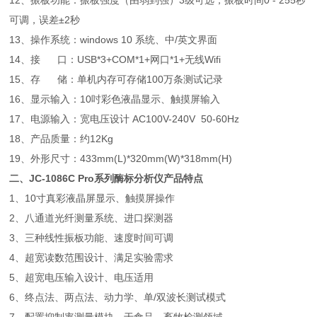
12、振板功能：振板强度（由弱到强）3级可选，振板时间0 - 255秒
可调，误差±2秒
13、操作系统：windows 10 系统、中/英文界面
14、接 口：USB*3+COM*1+网口*1+无线Wifi
15、存 储：单机内存可存储100万条测试记录
16、显示输入：10吋彩色液晶显示、触摸屏输入
17、电源输入：宽电压设计 AC100V-240V 50-60Hz
18、产品质量：约12Kg
19、外形尺寸：433mm(L)*320mm(W)*318mm(H)
二、
JC-1086C Pro系列酶标分析仪
产品特点
1、10寸真彩液晶屏显示、触摸屏操作
2、八通道光纤测量系统、进口探测器
3、三种线性振板功能、速度时间可调
4、超宽读数范围设计、满足实验需求
5、超宽电压输入设计、电压适用
6、终点法、两点法、动力学、单/双波长测试模式