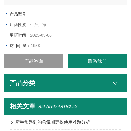
线存储、自动打印等特点，仪器操作简便，人机交互式操作，使
用者无需复杂的专业知识即可应用本产品。
产品型号：
厂商性质：
生产厂家
更新时间：
2023-09-06
访 问 量：
1958
产品咨询
联系我们
产品分类
相关文章
RELATED ARTICLES
新手常遇到的总氮测定仪使用难题分析